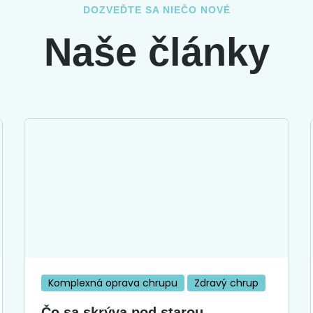
DOZVEĎTE SA NIEČO NOVÉ
Naše články
Komplexná oprava chrupu
Zdravý chrup
Čo sa skrýva pod starou