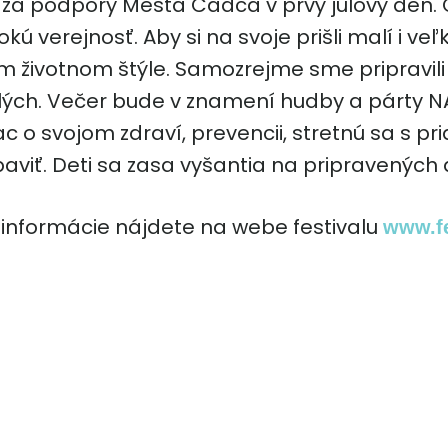
za podpory Mesta Čadca v prvý júlový deň. 
ú verejnosť. Aby si na svoje prišli malí i veľ
m životnom štýle. Samozrejme sme pripravili
lých. Večer bude v znamení hudby a párty N
ac o svojom zdraví, prevencii, stretnú sa s p
aviť. Deti sa zasa vyšantia na pripravených 
 informácie nájdete na webe festivalu
www.fe