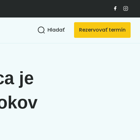
Hladať
Rezervovať termín
ca je
rokov