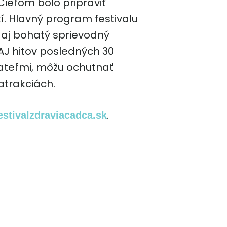
Cieľom bolo pripraviť
kí. Hlavný program festivalu
 aj bohatý sprievodný
AJ hitov posledných 30
riateľmi, môžu ochutnať
atrakciách.
.
stivalzdraviacadca.sk