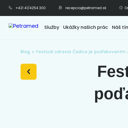
+421 41/4254 300
recepcia@petramed.sk
Or
Služby
Ukážky našich prác
Náš tí
Blog
Festival zdravia Čadca je poďakovaním
Fest
poďa