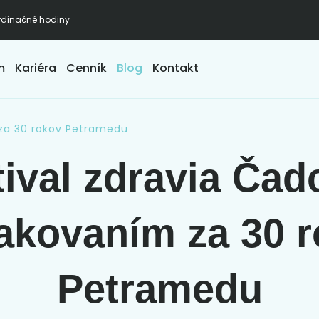
dinačné hodiny
m
Kariéra
Cenník
Blog
Kontakt
 za 30 rokov Petramedu
ival zdravia Čad
kovaním za 30 
Petramedu